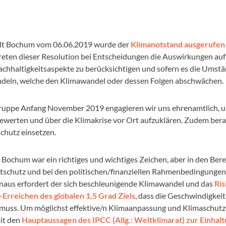
tadt Bochum vom 06.06.2019 wurde der
Klimanotstand ausgerufen
treten dieser Resolution bei Entscheidungen die Auswirkungen auf
achhaltigkeitsaspekte zu berücksichtigen und sofern es die Umst
deln, welche den Klimawandel oder dessen Folgen abschwächen.
ruppe Anfang November 2019 engagieren wir uns ehrenamtlich, u
ewerten und über die Klimakrise vor Ort aufzuklären. Zudem bera
chutz einsetzen.
Bochum war ein richtiges und wichtiges Zeichen, aber in den Ber
tschutz und bei den politischen/finanziellen Rahmenbedingungen
naus erfordert der sich beschleunigende Klimawandel und das
Ris
Erreichen des globalen 1,5 Grad Ziels
, dass die Geschwindigkei
muss. Um möglichst effektive/n Klimaanpassung und Klimaschutz 
it den
Hauptaussagen des IPCC (Allg.: Weltklimarat) zur Einhalt