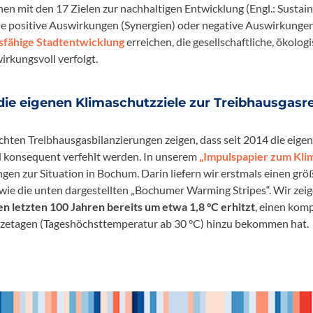
n mit den 17 Zielen zur nachhaltigen Entwicklung (Engl.: Susta
le positive Auswirkungen (Synergien) oder negative Auswirkungen (
sfähige Stadtentwicklung
erreichen, die gesellschaftliche, ökol
irkungsvoll verfolgt.
die eigenen Klimaschutzziele zur Treibhausgasr
chten Treibhausgasbilanzierungen zeigen, dass seit 2014 die eige
 konsequent verfehlt werden. In unserem
„Impulspapier zum Kli
n zur Situation in Bochum. Darin liefern wir erstmals einen grö
e die unten dargestellten „Bochumer Warming Stripes“. Wir zeig
en letzten 100 Jahren bereits um etwa 1,8
°C erhitzt
, einen kom
Hitzetagen (Tageshöchsttemperatur ab 30
°C) hinzu bekommen hat.