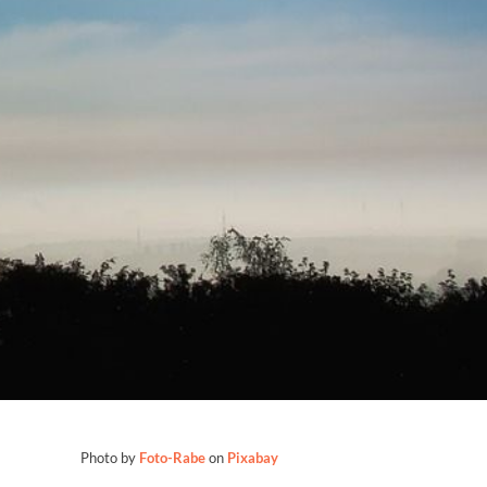
Photo by
Foto-Rabe
on
Pixabay